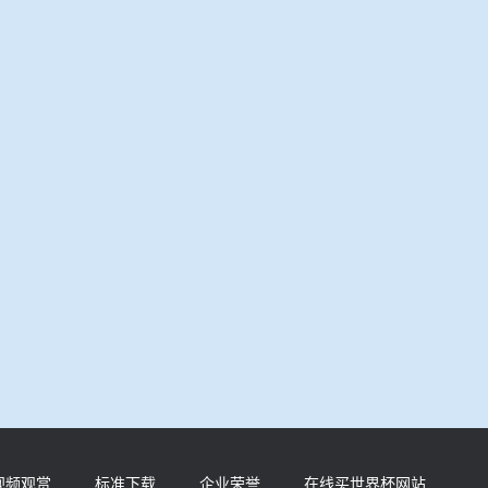
视频观赏
标准下载
企业荣誉
在线买世界杯网站