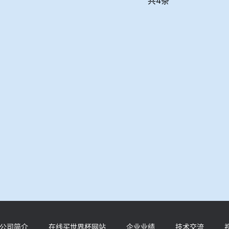
共4条
公司简介
在线买世界杯网站
企业业绩
技术交流