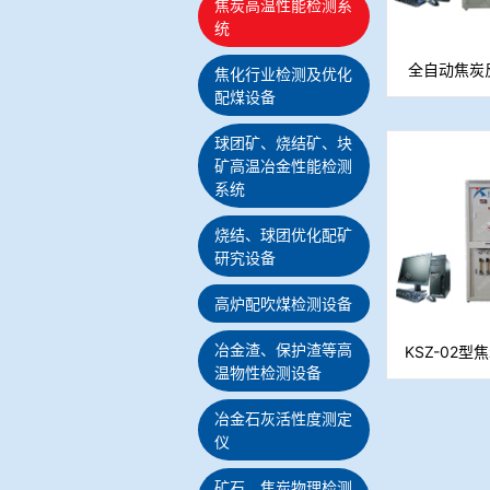
焦炭高温性能检测系
统
全自动焦炭
焦化行业检测及优化
配煤设备
球团矿、烧结矿、块
矿高温冶金性能检测
系统
烧结、球团优化配矿
研究设备
高炉配吹煤检测设备
冶金渣、保护渣等高
KSZ-02
温物性检测设备
冶金石灰活性度测定
仪
矿石、焦炭物理检测