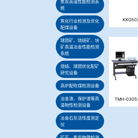
焦炭高温性能检测系
统
KXG5
焦化行业检测及优化
配煤设备
球团矿、烧结矿、块
矿高温冶金性能检测
系统
烧结、球团优化配矿
研究设备
高炉配吹煤检测设备
冶金渣、保护渣等高
TMH-03
温物性检测设备
（粒
冶金石灰活性度测定
仪
矿石、焦炭物理检测