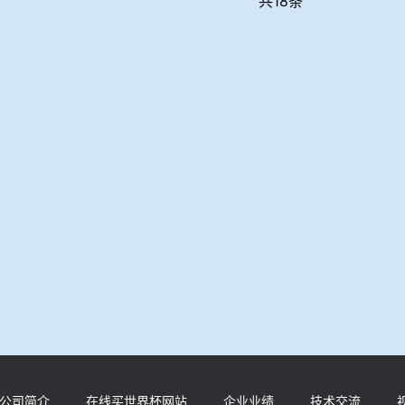
共18条
公司简介
在线买世界杯网站
企业业绩
技术交流