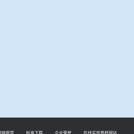
视频观赏
标准下载
企业荣誉
在线买世界杯网站