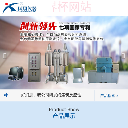
在线买世界杯网站
在线买世界杯网站
产品展示
＞
公司简介
焦炭高温性能检测系统
在线买世界杯网站
焦化行业检测及优化配煤设备
企业业绩
球团矿/烧结矿/块矿高温冶金性能检测系统
技术交流
好消息：我公司研发的焦炭反应性制样系统，全部制样过程机
产品搜索 >
烧结/球团优化配矿研究设备
视频观赏
Product Show
产品展示
高炉配吹煤检测设备
标准下载