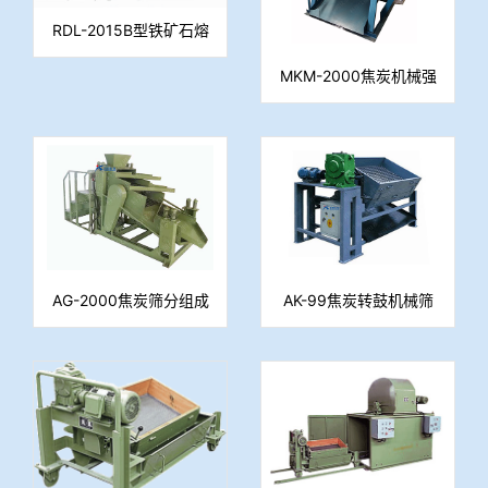
RDL-2015B型铁矿石熔
滴性能试验装置 （含
MKM-2000焦炭机械强
CO发生炉）
度测定转鼓
AG-2000焦炭筛分组成
AK-99焦炭转鼓机械筛
机械筛