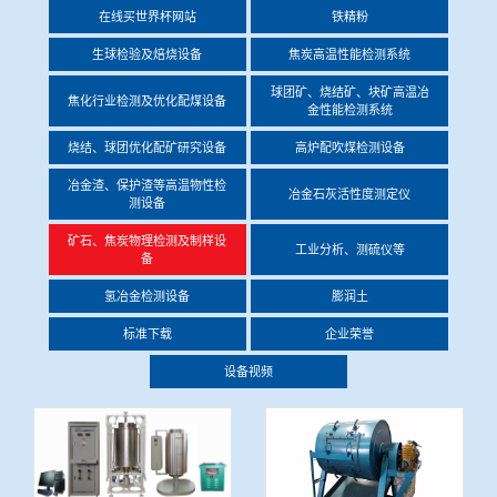
在线买世界杯网站
铁精粉
冶金渣、保护渣等高温物性检测设备
企业荣誉
生球检验及焙烧设备
焦炭高温性能检测系统
冶金石灰活性度测定仪
球团矿、烧结矿、块矿高温冶
在线买世界杯网站
焦化行业检测及优化配煤设备
金性能检测系统
矿石、焦炭物理检测及制样设备
烧结、球团优化配矿研究设备
高炉配吹煤检测设备
冶金渣、保护渣等高温物性检
冶金石灰活性度测定仪
测设备
工业分析、测硫仪等
矿石、焦炭物理检测及制样设
工业分析、测硫仪等
备
氢冶金检测设备
膨润土
标准下载
企业荣誉
设备视频