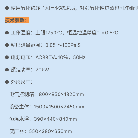
● 使用氧化锆转子和氧化锆坩埚，对强氧化性炉渣也可准确
技术参数：
● 工作温度：上限1750℃，恒温控温精度：±0.5℃
● 粘度测量范围：0.05 ～100Pa·S
● 电源电压：AC380V±10％，50Hz
● 额定功率：20kW
● 外形尺寸：
电气控制箱：800×850×1820mm
设备主体：1500×1500×2450mm
恒温水浴：390×440×840mm
变压器：550×380×650mm