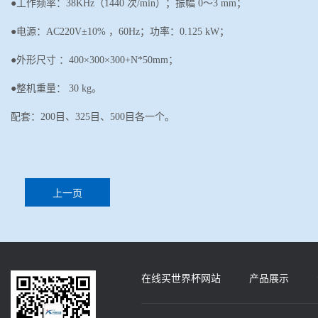
●工作频率：38KHz（1440 次/min）；振幅 0
～
3 mm；
●电源：AC220V±10% ，60Hz；功率：0.125
k
W；
●外形尺寸 ：400
×
300×300+N*50mm；
●整机重量： 30 kg。
配套：
200目、325目、500目各一个。
上一页
在线买世界杯网站
产品展示