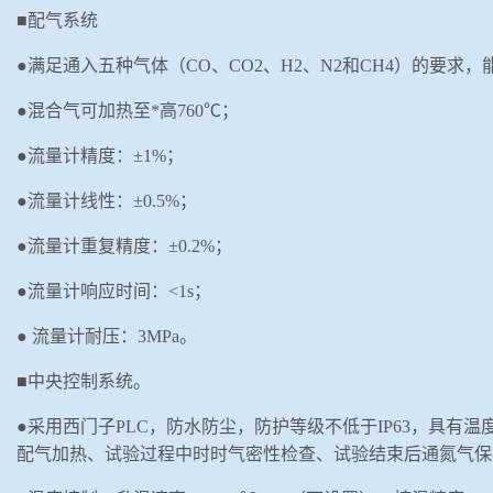
■配气系统
●
满足通入五种气体（
CO
、
CO2
、
H2
、
N2
和
CH4
）的要求，
●
混合气可加热至*高
760
℃；
●
流量计精度：
±
1%
；
●
流量计线性：
±
0.5%
；
●
流量计重复精度：
±
0.2%
；
●
流量计响应时间：
<1s
；
●
流量计耐压：
3MPa
。
■中央控制系统。
●采用西门子
PLC
，
防水防尘，防护等级不低于
IP63
，具有温
配气加热、试验过程中时时气密性检查、试验结束后通氮气保