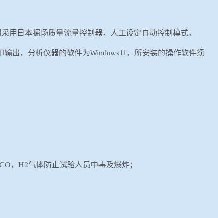
制采用日本掘场
质量流量控制器，
人工设定自动控制模式。
印输出
，分析仪器的软件为
Windows11
，所安装的操作软件须
CO
，
H2
气体防止试验人员中毒及爆炸；