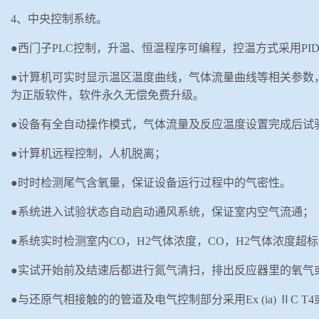
4
、中央控制系统。
●西门子
PLC
控制，升温、恒温程序
可编程，控温方式采用
PI
●
计算机可实时显示温区温度曲线，气体流量曲线等相关参数
为正版软件，软件永久无偿免费升级。
●设备有
全自动操作模式，
气体流量及反应温度设置完成后试
●计算机远程控制，人机脱离；
●时时检测尾气含氧量，保证设备运行过程中的气密性。
●系统进入试验状态自动启动通风系统，保证室内空气流通；
●系统实时检测室内
CO
，
H2
气体浓度
，
CO
，
H2
气体浓度超标
●实试开始前及结速后都进行氮气清扫，
排出反应器里的氧气
●与还原气相接触的的管道及电气控制部分采用
Ex (ia)
Ⅱ
C T4