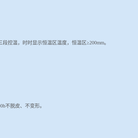
三段控温，时时显示恒温区温度，恒温区≥
2
00mm
。
00h
不脱皮、不变形。