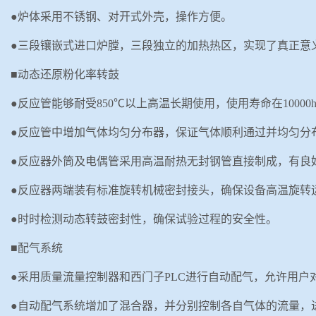
●炉体采用不锈钢、对开式外壳，操作方便。
●三段镶嵌式进口炉膛，三段独立的加热热区，实现了真正意
■动态还原粉化率转鼓
●反应管能够耐受
850
℃以上高温长期使用，使用寿命在
10000
●反应管中增加气体均匀分布器，保证气体顺利通过并均匀分
●反应器外筒及电偶管采用高温耐热无封钢管直接制成，有良
●反应器两端装有标准旋转机械密封接头，确保设备高温旋转
●时时检测动态转鼓密封性，确保试验过程的安全性。
■配气系统
●采用质量流量控制器和西门子
PLC
进行
自动配气，允许用户
●自动配气系统增加了混合器，
并分别控制各自气体的流量，