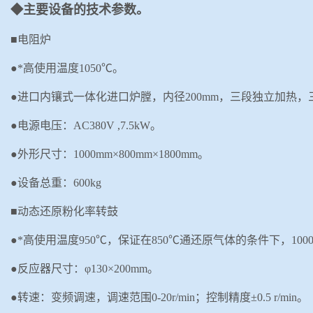
◆主要设备的技术参数。
■电阻炉
●*高使用温度
1050
℃
。
●进口内镶式一体化进口炉膛，内径
200mm
，三段独立加热，
●电源电压：
AC380V ,7.5kW
。
●
外形尺寸：
1000mm
×
800mm
×
1800mm
。
●
设备总重：
600kg
■动态还原粉化率转鼓
●*高使用温度
950
℃，保证在
850
℃通还原气体的条件下，
100
●反应器尺寸：
φ
130
×
200mm
。
●转速：变频调速，
调速范围
0-20r/min
；控制精度±
0.5 r/min
。