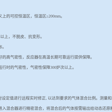
义上的可控恒温区，恒温区≥
2
00mm
。
h
以上，不脱皮、抗变形。
布。
好的高气密性，反应器在高温长期可靠运行提供保障。
运行时的气密性，气密性保障
300
炉次以上。
对设定值进行远程实时修正
,
以达到要求的气体混合比例。测量和
进入混合器进行精密混合，将混合后的气体按需输出给
动态还原