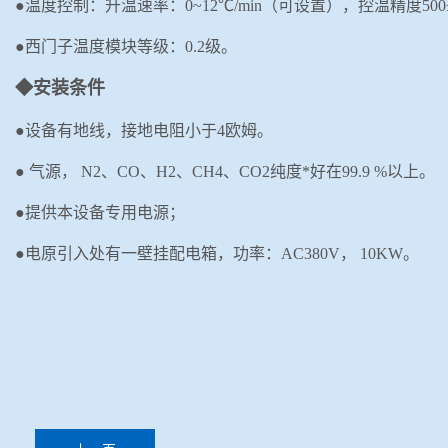
●温度控制：
升温速率：
0~12
℃
/min
（可设置），控温精度
500
●西门子温度模块等级：
0.2
级。
◆安装条件
●设备有地线，接地电阻小于
4
欧姆。
●
气源，
N2
、
CO
、
H2
、
CH4
、
CO2
纯度*好在
99.9 %
以上。
●提供本设备专用电源；
●电原引入处有一壁挂配电箱，功率：
AC380V
，
1
0KW
。