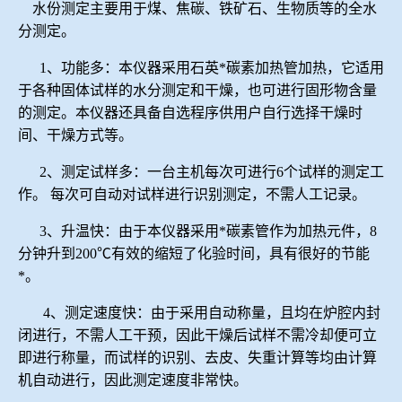
水份测定主要用于煤、焦碳、铁矿石、生物质等的全水
冶金渣、保护渣等高温物性检测设备
企业荣誉
分测定。
1、功能多：本仪器采用石英*碳素加热管加热，它适用
冶金石灰活性度测定仪
在线买世界杯网站
于各种固体试样的水分测定和干燥，也可进行固形物含量
的测定。本仪器还具备自选程序供用户自行选择干燥时
矿石、焦炭物理检测及制样设备
间、干燥方式等。
工业分析、测硫仪等
2、测定试样多：一台主机每次可进行6个试样的测定工
作。 每次可自动对试样进行识别测定，不需人工记录。
3、升温快：由于本仪器采用*碳素管作为加热元件，8
分钟升到200℃有效的缩短了化验时间，具有很好的节能
*。
4、测定速度快：由于采用自动称量，且均在炉腔内封
闭进行，不需人工干预，因此干燥后试样不需冷却便可立
即进行称量，而试样的识别、去皮、失重计算等均由计算
机自动进行，因此测定速度非常快。