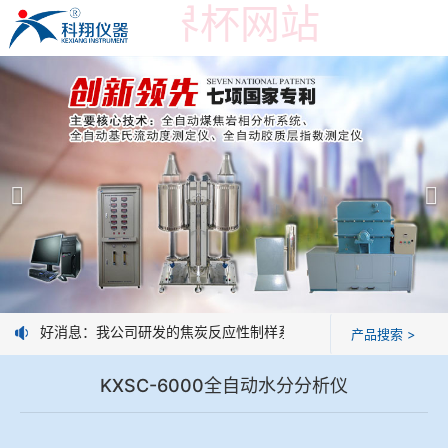
在线买世界杯网站
在线买世界杯网站
产品展示
＞
公司简介
焦炭高温性能检测系统
在线买世界杯网站
焦化行业检测及优化配煤设备
企业业绩
球团矿/烧结矿/块矿高温冶金性能检测系统
技术交流
好消息：我公司研发的焦炭反应性制样系统，全部制样过程机械化
产品搜索 >
烧结/球团优化配矿研究设备
视频观赏
KXSC-6000全自动水分分析仪
高炉配吹煤检测设备
标准下载