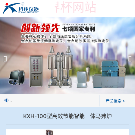
在线买世界杯网站
在线买世界杯网站
产品展示
＞
公司简介
焦炭高温性能检测系统
在线买世界杯网站
焦化行业检测及优化配煤设备
企业业绩
球团矿/烧结矿/块矿高温冶金性能检测系统
技术交流
焦球。
产品搜索 >
烧结/球团优化配矿研究设备
视频观赏
KXH-100型高效节能智能一体马弗炉
高炉配吹煤检测设备
标准下载