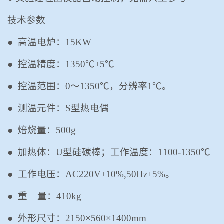
技术参数
●
高温电炉：
15KW
●
控温精度：
1350℃±5℃
●
控温范围：
0～1350℃，分辨率1℃。
●
测温元件：
S型热电偶
●
焙烧量：
500g
●
加热体：
U型
硅碳棒
；工作温度：
1100-1350℃
●
工作电压：
AC220V±10%,50Hz±5%。
●
重
量：
410
kg
●
外形尺寸：
2150
×
560
×
1400mm