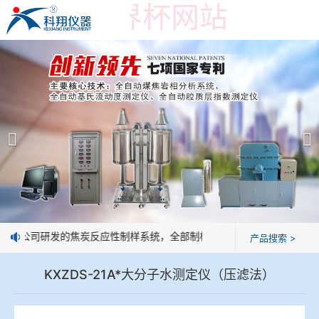
在线买世界杯网站
在线买世界杯网站
产品展示
＞
公司简介
焦炭高温性能检测系统
在线买世界杯网站
焦化行业检测及优化配煤设备
企业业绩
球团矿/烧结矿/块矿高温冶金性能检测系统
技术交流
：我公司研发的焦炭反应性制样系统，全部制样过程机械化操作，没有人
产品搜索 >
烧结/球团优化配矿研究设备
视频观赏
KXZDS-21A*大分子水测定仪（压滤法）
高炉配吹煤检测设备
标准下载