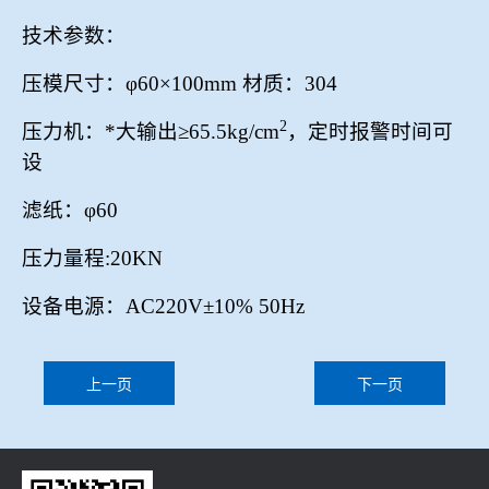
技术参数：
压模尺寸：φ
60
×
100mm
材质：
304
2
压力机：*大输出≥
65.5kg/cm
，定时报警时间可
设
滤纸：φ
60
压力量程
:20KN
设备电源：
AC220V
±
10%
50Hz
上一页
下一页