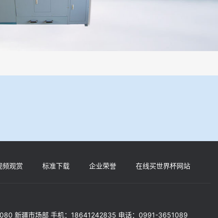
械化操作，没有人为误差，焦球形状与人工制焦球法一致或优于人工制焦
视频观赏
标准下载
企业荣誉
在线买世界杯网站
5080 新疆市场部 手机：18641242835 电话：0991-3651089